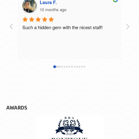
Laura F.
10 months ago
Such a hidden gem with the nicest staff!
Breat
excel
staff
defin
hotel
AWARDS