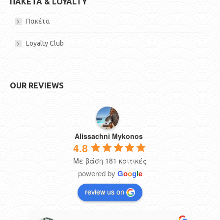
ΠΑΚΕΤΑ & LOYALTY
Πακέτα
Loyalty Club
OUR REVIEWS
Alissachni Mykonos
4.8
Με βάση 181 κριτικές
powered by
G
o
o
g
l
e
review us on